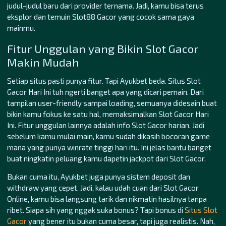
judul-judul baru dari provider ternama. Jadi, kamu bisa terus
eksplor dan temuin Slot88 Gacor yang cocok sama gaya
mainmu.
Fitur Unggulan yang Bikin Slot Gacor
Makin Mudah
Setiap situs pasti punya fitur. Tapi Ayukbet beda. Situs Slot
Gacor Hari Ini tuh ngerti banget apa yang dicari pemain. Dari
tampilan user-friendly sampai loading, semuanya didesain buat
bikin kamu fokus ke satu hal, memaksimalkan Slot Gacor Hari
Ini. Fitur unggulan lainnya adalah info Slot Gacor harian. Jadi
sebelum kamu mulai main, kamu sudah dikasih bocoran game
mana yang punya winrate tinggi hari itu. Ini jelas bantu banget
buat ningkatin peluang kamu dapetin jackpot dari Slot Gacor.
Bukan cuma itu, Ayukbet juga punya sistem deposit dan
withdraw yang cepet. Jadi, kalau udah cuan dari Slot Gacor
Online, kamu bisa langsung tarik dan nikmatin hasilnya tanpa
ribet. Siapa sih yang nggak suka bonus? Tapi bonus di
Situs Slot
Gacor
yang bener itu bukan cuma besar, tapi juga realistis. Nah,