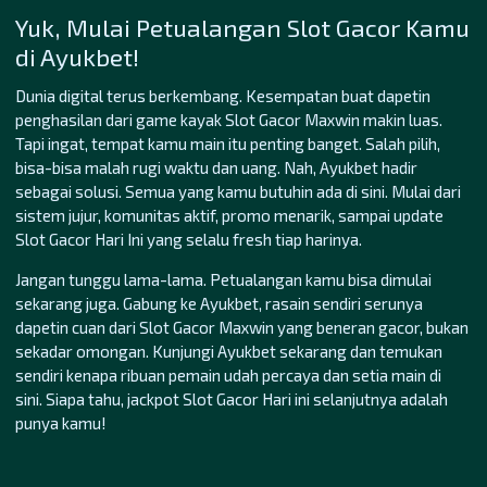
Yuk, Mulai Petualangan Slot Gacor Kamu
di Ayukbet!
Dunia digital terus berkembang. Kesempatan buat dapetin
penghasilan dari game kayak Slot Gacor Maxwin makin luas.
Tapi ingat, tempat kamu main itu penting banget. Salah pilih,
bisa-bisa malah rugi waktu dan uang. Nah, Ayukbet hadir
sebagai solusi. Semua yang kamu butuhin ada di sini. Mulai dari
sistem jujur, komunitas aktif, promo menarik, sampai update
Slot Gacor Hari Ini yang selalu fresh tiap harinya.
Jangan tunggu lama-lama. Petualangan kamu bisa dimulai
sekarang juga. Gabung ke Ayukbet, rasain sendiri serunya
dapetin cuan dari Slot Gacor Maxwin yang beneran gacor, bukan
sekadar omongan. Kunjungi Ayukbet sekarang dan temukan
sendiri kenapa ribuan pemain udah percaya dan setia main di
sini. Siapa tahu, jackpot Slot Gacor Hari ini selanjutnya adalah
punya kamu!