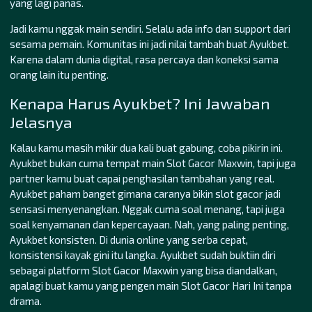
yang lagi panas.
Jadi kamu nggak main sendiri. Selalu ada info dan support dari
sesama pemain. Komunitas ini jadi nilai tambah buat Ayukbet.
Karena dalam dunia digital, rasa percaya dan koneksi sama
orang lain itu penting.
Kenapa Harus Ayukbet? Ini Jawaban
Jelasnya
Kalau kamu masih mikir dua kali buat gabung, coba pikirin ini.
Ayukbet bukan cuma tempat main Slot Gacor Maxwin, tapi juga
partner kamu buat capai penghasilan tambahan yang real.
Ayukbet paham banget gimana caranya bikin slot gacor jadi
sensasi menyenangkan. Nggak cuma soal menang, tapi juga
soal kenyamanan dan kepercayaan. Nah, yang paling penting,
Ayukbet konsisten. Di dunia online yang serba cepat,
konsistensi kayak gini itu langka. Ayukbet sudah buktiin diri
sebagai platform Slot Gacor Maxwin yang bisa diandalkan,
apalagi buat kamu yang pengen main Slot Gacor Hari Ini tanpa
drama.