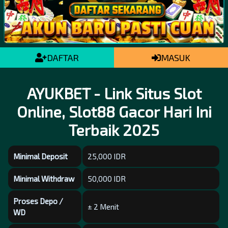
DAFTAR
MASUK
AYUKBET - Link Situs Slot
Online, Slot88 Gacor Hari Ini
Terbaik 2025
Minimal Deposit
25,000 IDR
Minimal Withdraw
50,000 IDR
Proses Depo /
± 2 Menit
WD