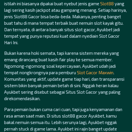
istilah ini biasanya dipakai buat nyebut jenis game
Slot88
yang
lagi sering kasih jackpot atau gampang menang. Setiap harinya,
jenis Slot88 Gacor bisa beda-beda. Makanya, penting banget
buat tahu di mana tempat terbaik buat nemuin slot kayak gitu.
Dan ternyata, di antara banyak situs slot gacor, Ayukbet jadi
tempat yang punya reputasi kuat dalam nyediain Slot Gacor
Hari Ini.
Bukan karena hoki semata, tapi karena sistem mereka yang
emang dirancang buat kasih fair play ke semua member.
Ngomong-ngomong soal kepercayaan, Ayukbet udah jadi
tempat nongkrongnya para pemburu
Slot Gacor Maxwin
.
Komunitas yang aktif, update game tiap hari, dan transparansi
sistem bikin banyak pemain betah di sini. Nggak heran kalau
Ayukbet sering disebut sebagai Situs Slot Gacor yang paling
direkomendasikan.
Para pemain bukan cuma cari cuan, tapi juga kenyamanan dan
rasa aman saat main. Di situs slot88 gacor Ayukbet, kamu
bakal nemuin semua itu. Lebih serunya lagi, Ayukbet nggak
pernah stuck di game lama. Ayukbet ini rajin banget update