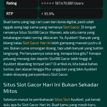
Rating
⭐⭐⭐⭐⭐ 187.470.881 Users
RTP
⚡ 95.9%
Buat kamu yang lagi cari cuan dari dunia digital, pasti udah
nggak asing lagi sama yang namanya
Slot Gacor
. Di tengah
ramainya Situs Slot88 Gacor Maxwin, ada satu nama yang
belakangan makin sering dibicarain. Ya, Ayukbet! Banyak yang
bilang kalau
Slot Gacor Hari Ini
lebih gampang maxwin justru di
sini. Bukan cuma omongan doang, tapi udah banyak yang buktiin
langsung. Pertanyaannya sekarang, kenapa bisa gitu? Kenapa
peluang menang dan dapetin Slot88 Gacor lebih tinggi di
Ayukbet dibanding tempat lain? Di artikel ini, kita bakal bahas
tuntas, dari alasan hingga fitur unggulan yang bikin Ayukbet
makin disayang para pemburu Slot Gacor.
Situs Slot Gacor Hari Ini Bukan Sekadar
Mitos
Sebelum masuk ke pembahasan
Situs Slot
Ayukbet, yuk kenali
dulu apa itu Slot Gacor Hari Ini. Buat kamu yang masih baru,